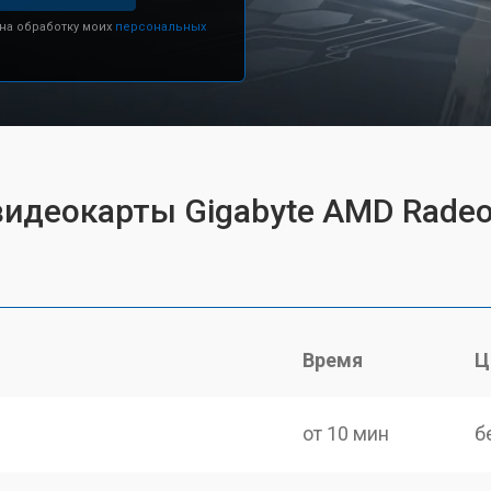
 на обработку моих
персональных
видеокарты Gigabyte AMD Radeo
Время
Ц
от 10 мин
б