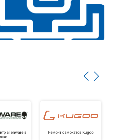
тр alienware в
Ремонт самокатов Kugoo
Сервисный 
скве
Мо