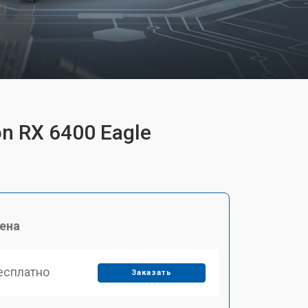
n RX 6400 Eagle
ена
есплатно
Заказать