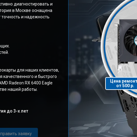
ктивно диагностировать и
тория в Москве оснащена
 точность и надежность
ющих.
тей.
окарты для наших клиентов,
я качественного и быстрого
Цена ремон
AMD Radeon RX 6400 Eagle
от 500 р.
тве нашей работы.
ия до 3-х лет
править заявку