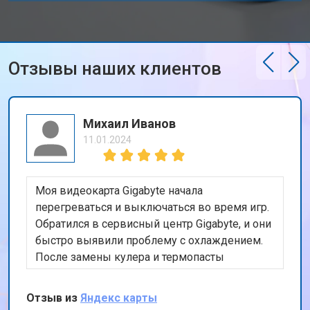
Замена северного моста
от 3500 ₽
Заказать
Ремонт петель ноутбука Gigabyte
от 3990 ₽
Заказать
Отзывы наших клиентов
Михаил Иванов
11.01.2024
Моя видеокарта Gigabyte начала
перегреваться и выключаться во время игр.
Обратился в сервисный центр Gigabyte, и они
быстро выявили проблему с охлаждением.
После замены кулера и термопасты
видеокарта снова работает безупречно.
Очень доволен оперативностью и качеством
Отзыв из
Яндекс карты
работы. Спасибо за восстановление моего