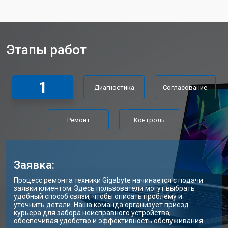
Замена клавиатуры
от 2900 ₽
Заказать
Замена материнской платы
от 2300 ₽
Заказать
Этапы работ
Замена матрицы ноутбука Gigabyte
от 2300 ₽
Заказать
Замена Wi-Fi ноутбука Gigabyte
от 2200 ₽
Заказать
1
Диагностика
Согласование
Ремонт цепи питания
от 3500 ₽
Заказать
Замена USB порта
от 2200 ₽
Заказать
Ремонт
Контроль
Замена звуковой карты
от 1700 ₽
Заказать
Замена кулера ноутбука Gigabyte
от 2600 ₽
Заказать
Заявка:
Замена микрофона
от 2600 ₽
Заказать
Процесс ремонта техники Gigabyte начинается с подачи
заявки клиентом. Здесь пользователи могут выбрать
Замена оперативной памяти
от 1100 ₽
Заказать
удобный способ связи, чтобы описать проблему и
уточнить детали. Наша команда организует приезд
курьера для забора неисправного устройства,
Прошивка BIOS ноутбука Gigabyte
от 1500 ₽
Заказать
обеспечивая удобство и эффективность обслуживания.