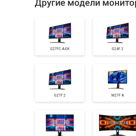
Другие модели монитор
G27FC A-EK
G24F 2
G27F 2
M27F A