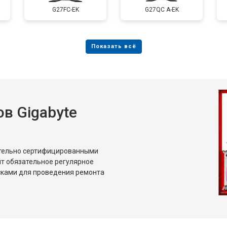
G27FC-EK
G27QC A-EK
в Gigabyte
ительно сертифицированными
т обязательное регулярное
сками для проведения ремонта