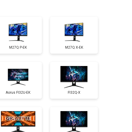
M27Q P-EK
M27Q X-EK
Aorus FI32U-EK
FI32Q-X