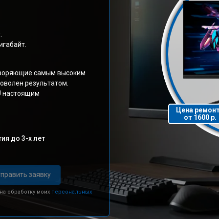
.
игабайт.
творяющие самым высоким
доволен результатом.
U настоящим
Цена ремон
от 1600 р.
ия до 3-х лет
править заявку
 на обработку моих
персональных