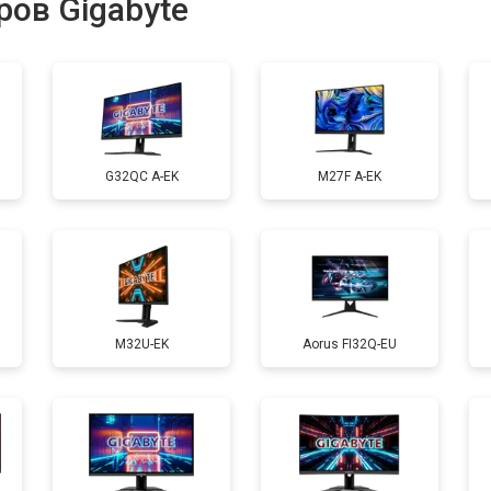
ов Gigabyte
G32QC A-EK
M27F A-EK
M32U-EK
Aorus FI32Q-EU