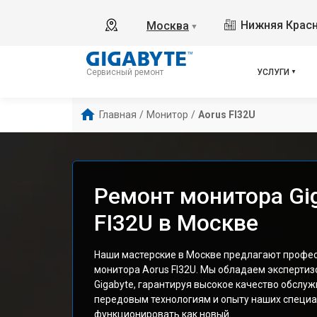
Нижняя Красн
Москва
▼
УСЛУГИ
Сервисный ремонт
Главная
/
Монитор
/
Aorus FI32U
Ремонт монитора Gig
FI32U в Москве
Наши мастерские в Москве предлагают профе
монитора Aorus FI32U. Мы обладаем экспертиз
Gigabyte, гарантируя высокое качество обслу
передовым технологиям и опыту наших специа
функционировать как новый.