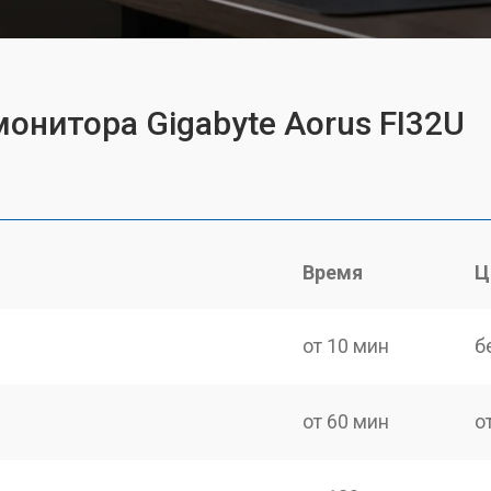
онитора Gigabyte Aorus FI32U
Время
Ц
от 10 мин
б
от 60 мин
о