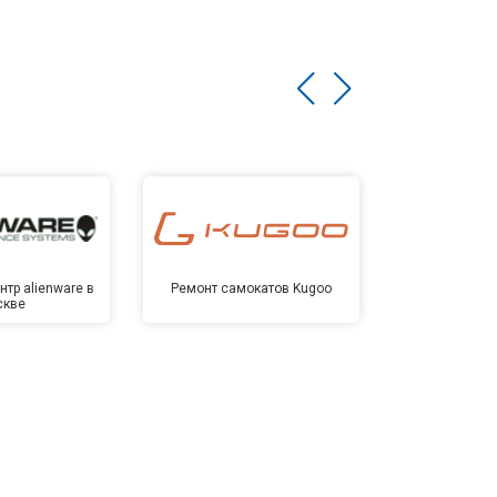
тр alienware в
Ремонт самокатов Kugoo
Сервисный 
скве
Мо