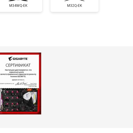
M34WQ-EK
M32Q-EK