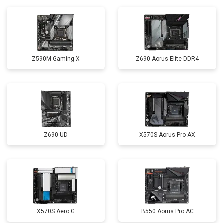
Z590M Gaming X
Z690 Aorus Elite DDR4
Z690 UD
X570S Aorus Pro AX
X570S Aero G
B550 Aorus Pro AC