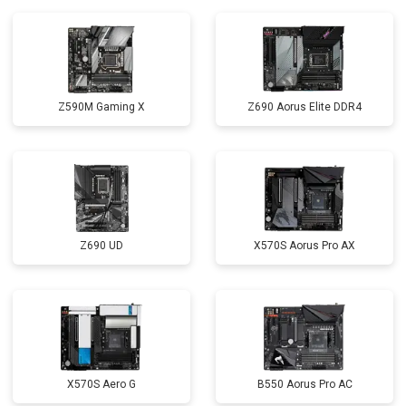
Z590M Gaming X
Z690 Aorus Elite DDR4
Z690 UD
X570S Aorus Pro AX
X570S Aero G
B550 Aorus Pro AC