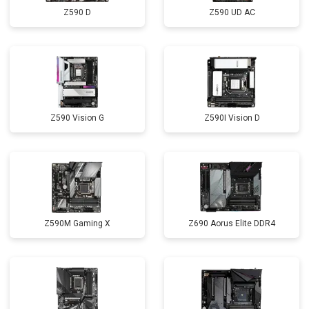
Z590 D
Z590 UD AC
Z590 Vision G
Z590I Vision D
Z590M Gaming X
Z690 Aorus Elite DDR4