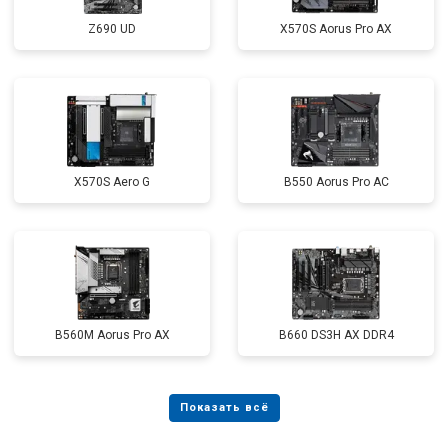
Z690 UD
X570S Aorus Pro AX
X570S Aero G
B550 Aorus Pro AC
B560M Aorus Pro AX
B660 DS3H AX DDR4