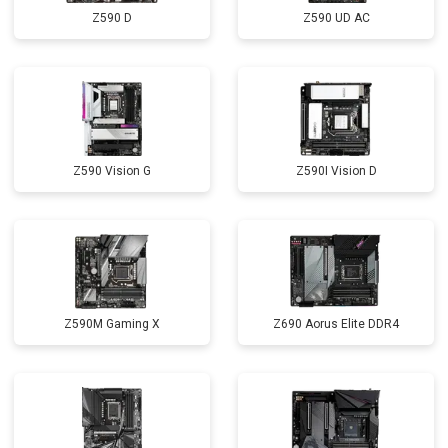
Z590 D
Z590 UD AC
Z590 Vision G
Z590I Vision D
Z590M Gaming X
Z690 Aorus Elite DDR4