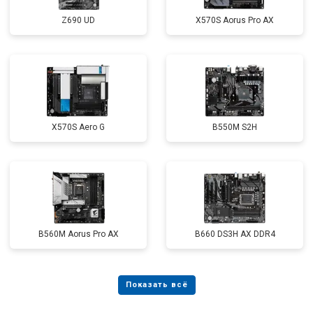
Z690 UD
X570S Aorus Pro AX
X570S Aero G
B550M S2H
B560M Aorus Pro AX
B660 DS3H AX DDR4